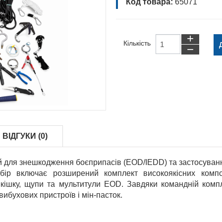
Код товара:
65071
+
Кількість
−
ВІДГУКИ (0)
 для знешкодження боєприпасів (EOD/IEDD) та застосування
бір включає розширений комплект високоякісних компоне
 кішку, щупи та мультитули EOD. Завдяки командній комп
ибухових пристроїв і мін‑пасток.