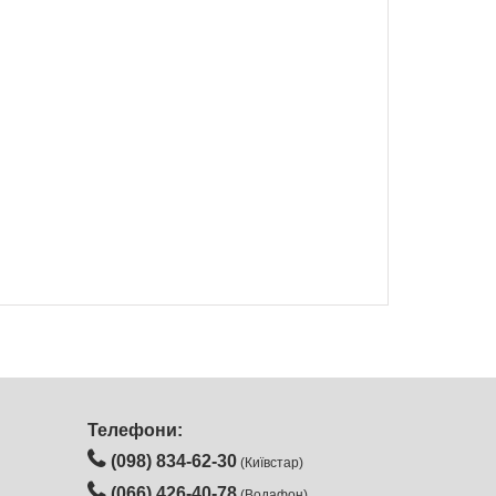
Телефони:
(098) 834-62-30
(Київстар)
(066) 426‑40‑78
(Водафон)