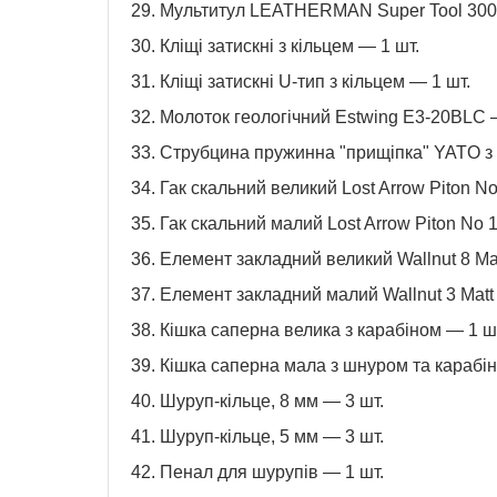
29. Мультитул LEATHERMAN Super Tool 300
30. Кліщі затискні з кільцем — 1 шт.
31. Кліщі затискні U-тип з кільцем — 1 шт.
32. Молоток геологічний Estwing E3-20BLC 
33. Струбцина пружинна "прищіпка" YATO з 
34. Гак скальний великий Lost Arrow Piton No
35. Гак скальний малий Lost Arrow Piton No 1
36. Елемент закладний великий Wallnut 8 Mat
37. Елемент закладний малий Wallnut 3 Matt
38. Кішка саперна велика з карабіном — 1 ш
39. Кішка саперна мала з шнуром та карабі
40. Шуруп-кільце, 8 мм — 3 шт.
41. Шуруп-кільце, 5 мм — 3 шт.
42. Пенал для шурупів — 1 шт.