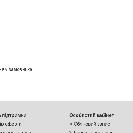
ням замовника.
 підтримки
Особистий кабінет
ір оферти
Обліковий запис
нення товару
Історія замовлень