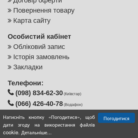
Договір оферти
Повернення товару
Карта сайту
Особистий кабінет
Обліковий запис
Історія замовлень
Закладки
Телефони:
(098) 834-62-30
(Київстар)
(066) 426‑40‑78
(Водафон)
Написати нам
Натисніть кнопку «Погодитися», щоб
Погодитися
дати згоду на використання файлів
© 2026 «ORTEMIR IC» LLC. All rights reserved.
cookie.
Детальніше...