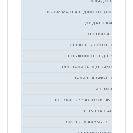
ШВИДКІСТЬ
ОБ'ЄМ МАСЛА В ДВИГУНІ (ВКЛЮЧАЮЧИ
ДОДАТКОВА ПОТУЖН
ОСНОВНА ПОТУЖНІ
КІЛЬКІСТЬ ПІДІГРІВАЧІВ БЛ
ПОТУЖНІСТЬ ПІДІГРІВАЧА Б
ВИД ПАЛИВА, ЩО ВИКОРИСТОВ
ПАЛИВНА СИСТЕМА ТА ТИ
ТИП ТНВД
РЕГУЛЯТОР ЧАСТОТИ ОБЕРТАННЯ
РОБОЧА НАПРУГА
ЄМНІСТЬ АКУМУЛЯТОРА (QTY
СПОСІБ ОХОЛОДЖЕННЯ