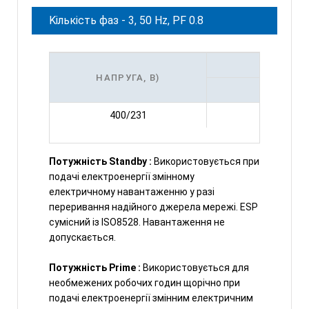
Kількість фаз - 3, 50 Hz, PF 0.8
ПОТ
НАПРУГА, В)
КВА
400/231
35
Потужність Standby :
Використовується при
подачі електроенергії змінному
електричному навантаженню у разі
переривання надійного джерела мережі.
ESP
сумісний із ISO8528.
Навантаження не
допускається.
Потужність Prime :
Використовується для
необмежених робочих годин щорічно при
подачі електроенергії змінним електричним