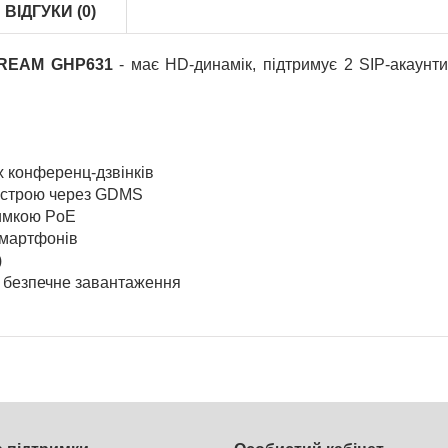
ВІДГУКИ (0)
REAM GHP631
- має HD-динамік, підтримує 2 SIP-акаунти
х конференц-дзвінків
истрою через GDMS
римкою PoE
смартфонів
)
и безпечне завантаження