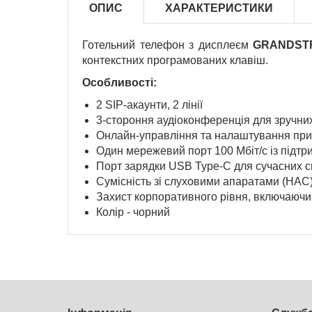
ОПИС
ХАРАКТЕРИСТИКИ
Готельний телефон з дисплеєм
GRANDST
контекстних програмованих клавіш.
Особливості:
2 SIP-акаунти, 2 лінії
3-стороння аудіоконференція для зручни
Онлайн-управління та налаштування пр
Один мережевий порт 100 Мбіт/с із підт
Порт зарядки USB Type-C для сучасних 
Сумісність зі слуховими апаратами (HAC
Захист корпоративного рівня, включаюч
Колір - чорний